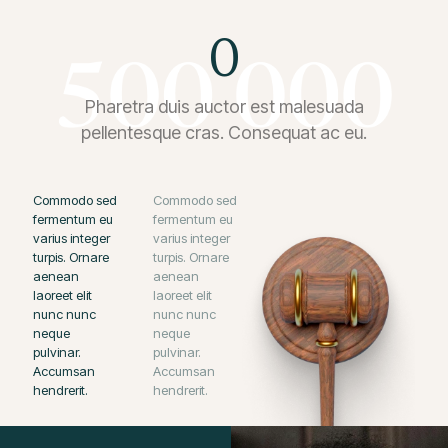
0
Pharetra duis auctor est malesuada
pellentesque cras. Consequat ac eu.
Commodo sed
Commodo sed
fermentum eu
fermentum eu
varius integer
varius integer
turpis. Ornare
turpis. Ornare
aenean
aenean
laoreet elit
laoreet elit
nunc nunc
nunc nunc
neque
neque
pulvinar.
pulvinar.
Accumsan
Accumsan
hendrerit.
hendrerit.