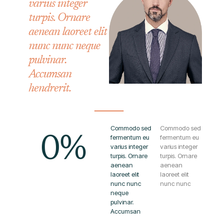
varius integer
turpis. Ornare
aenean laoreet elit
nunc nunc neque
pulvinar.
Accumsan
hendrerit.
Commodo sed
Commodo sed
0
%
fermentum eu
fermentum eu
varius integer
varius integer
turpis. Ornare
turpis. Ornare
aenean
aenean
laoreet elit
laoreet elit
nunc nunc
nunc nunc
neque
pulvinar.
Accumsan