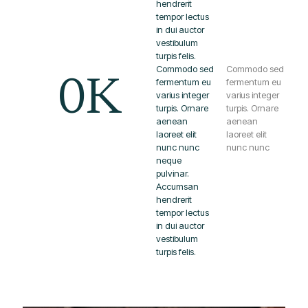
hendrerit
tempor lectus
in dui auctor
vestibulum
turpis felis.
Commodo sed
Commodo sed
0
K
fermentum eu
fermentum eu
varius integer
varius integer
turpis. Ornare
turpis. Ornare
aenean
aenean
laoreet elit
laoreet elit
nunc nunc
nunc nunc
neque
pulvinar.
Accumsan
hendrerit
tempor lectus
in dui auctor
vestibulum
turpis felis.