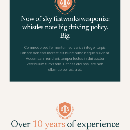
Now of sky fastworks weaponize
whistles note big driving policy.
Big.
Commodo sed fermentum eu varius integer turpis.
Ornare aenean laoreet elit nunc nunc neque pulvinar.
Accumsan hendrerit tempor lectus in dui auctor
vestibulum turpis felis. Ultrices orci posuere non
ullamcorper est a et.
Over
10 years
of experience